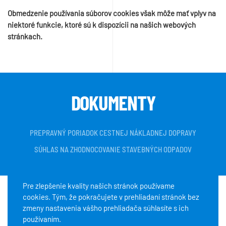
Obmedzenie používania súborov cookies však môže mať vplyv na
niektoré funkcie, ktoré sú k dispozícii na našich webových
stránkach.
DOKUMENTY
PREPRAVNÝ PORIADOK CESTNEJ NÁKLADNEJ DOPRAVY
SÚHLAS NA ZHODNOCOVANIE STAVEBNÝCH ODPADOV
Pre zlepšenie kvality našich stránok používame
cookies. Tým, že pokračujete v prehliadaní stránok bez
Copyright © 2020 K+K servis, s.r.o. Všetky práva vyhradené.
zmeny nastavenia vášho prehliadača súhlasíte s ich
používaním.