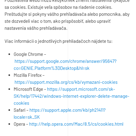
Používatelia webu môžu kedykoľvek zmeniť nastavenia týkajúce
sa cookies. Existuje veľa spôsobov na riadenie cookies.
Preštudujte si pokyny vášho prehľadávača alebo pomocníka, aby
ste dozvedeli viac o tom, ako prispôsobiť, alebo upraviť
nastavenia vášho prehľadávača.
Viac informácií o jednotlivých prehliadačoch nájdete tu:
Google Chrome –
https://support.google.com/chrome/answer/95647?
co=GENIE.Platform%3DDesktop&hl=sk
Mozilla Firefox –
https://support.mozilla.org/cs/kb/vymazani-cookies
Microsoft Edge –
https://support.microsoft.com/sk-
SK/help/17442/windows-internet-explorer-delete-manage-
cookies
Safari –
https://support.apple.com/kb/ph21411?
locale=sk_SK
Opera –
http://help.opera.com/Mac/8.5/cs/cookies.html