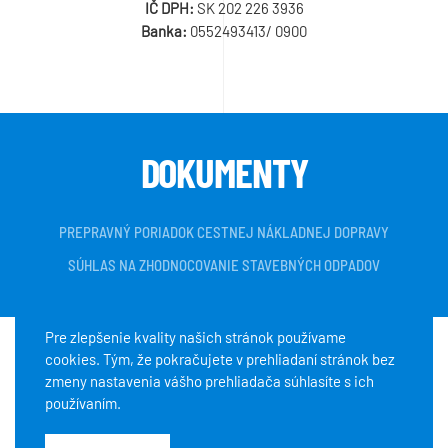
IČ DPH:
SK 202 226 3936
Banka:
0552493413/ 0900
DOKUMENTY
PREPRAVNÝ PORIADOK CESTNEJ NÁKLADNEJ DOPRAVY
SÚHLAS NA ZHODNOCOVANIE STAVEBNÝCH ODPADOV
Pre zlepšenie kvality našich stránok používame
cookies. Tým, že pokračujete v prehliadaní stránok bez
Copyright © 2020 K+K servis, s.r.o. Všetky práva vyhradené.
zmeny nastavenia vášho prehliadača súhlasíte s ich
používaním.