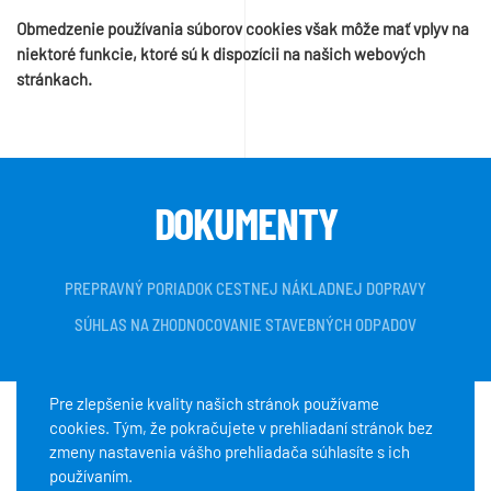
Obmedzenie používania súborov cookies však môže mať vplyv na
niektoré funkcie, ktoré sú k dispozícii na našich webových
stránkach.
DOKUMENTY
PREPRAVNÝ PORIADOK CESTNEJ NÁKLADNEJ DOPRAVY
SÚHLAS NA ZHODNOCOVANIE STAVEBNÝCH ODPADOV
Pre zlepšenie kvality našich stránok používame
cookies. Tým, že pokračujete v prehliadaní stránok bez
Copyright © 2020 K+K servis, s.r.o. Všetky práva vyhradené.
zmeny nastavenia vášho prehliadača súhlasíte s ich
používaním.