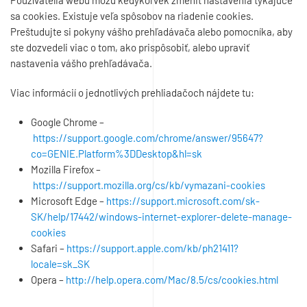
Používatelia webu môžu kedykoľvek zmeniť nastavenia týkajúce
sa cookies. Existuje veľa spôsobov na riadenie cookies.
Preštudujte si pokyny vášho prehľadávača alebo pomocníka, aby
ste dozvedeli viac o tom, ako prispôsobiť, alebo upraviť
nastavenia vášho prehľadávača.
Viac informácií o jednotlivých prehliadačoch nájdete tu:
Google Chrome –
https://support.google.com/chrome/answer/95647?
co=GENIE.Platform%3DDesktop&hl=sk
Mozilla Firefox –
https://support.mozilla.org/cs/kb/vymazani-cookies
Microsoft Edge –
https://support.microsoft.com/sk-
SK/help/17442/windows-internet-explorer-delete-manage-
cookies
Safari –
https://support.apple.com/kb/ph21411?
locale=sk_SK
Opera –
http://help.opera.com/Mac/8.5/cs/cookies.html